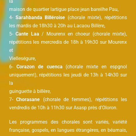
la
maison de quartier lartigue place jean bareilhe Pau,
4-
Sarahbanda Billéroise
(chorale mixte), répétitions
les mardis de 18h30 à 20h au Lacaou Billère,
5-
Cante Laa
/ Mourenx en choeur (chorale mixte),
répétitions les mercredis de 18h à 19h30 sur Mourenx
et
Vielleségure,
6-
Corazon de cuenca
(chorale mixte en espgnol
uniquement), répétitions les jeudi de 13h à 14h30 sur
la
guinguette à billère,
7-
Chorasane
(chorale de femmes), répétitions les
vendredis de 10h à 11h30 sur Asasp près d’Oloron.
Les programmes des chorales sont variés, variété
française, gospels, en langues étrangères, en béarnais,