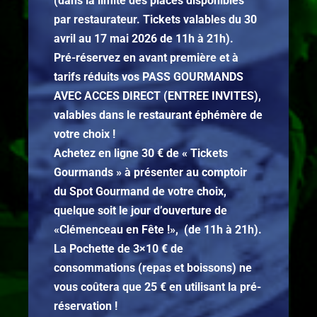
(dans la limite des places disponibles
par restaurateur. Tickets valables du 30
avril au 17 mai 2026 de 11h à 21h).
Pré-réservez en avant première et à
tarifs réduits vos PASS GOURMANDS
AVEC ACCES DIRECT (ENTREE INVITES),
valables dans le restaurant éphémère de
votre choix !
Achetez en ligne 30 € de « Tickets
Gourmands » à présenter au comptoir
du Spot Gourmand de votre choix,
quelque soit le jour d’ouverture de
«Clémenceau en Fête !», (de 11h à 21h).
La Pochette de 3×10 € de
consommations (repas et boissons) ne
vous coûtera que 25 € en utilisant la pré-
réservation !