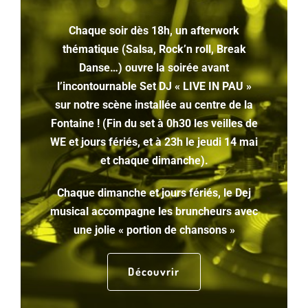
Chaque soir dès 18h, un afterwork
thématique (Salsa, Rock’n roll, Break
Danse…) ouvre la soirée avant
l’incontournable Set DJ « LIVE IN PAU »
sur notre scène installée au centre de la
Fontaine ! (Fin du set à 0h30 les veilles de
WE et jours fériés, et à 23h le jeudi 14 mai
et chaque dimanche).
Chaque dimanche et jours fériés, le Dej
musical accompagne les bruncheurs
avec
une jolie « portion de chansons »
Découvrir