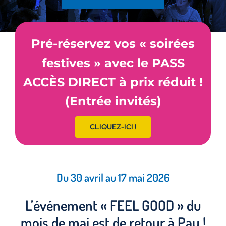
Pré-réservez vos « soirées
festives » avec le PASS
ACCÈS DIRECT à prix réduit !
(Entrée invités)
CLIQUEZ-ICI !
Du 30 avril au 17 mai 2026
L’événement « FEEL GOOD » du
mois de mai est de retour à Pau !