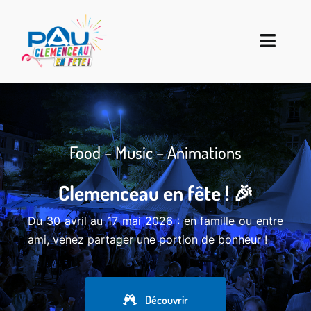
Passer
au
contenu
Navigat
à
🎉
bascul
Présentation
Food – Music – Animations
Le programme 2026
Clemenceau en fête ! 🎉
Restaurateurs
Du 30 avril au 17 mai 2026 : en famille ou entre
ami, venez partager une portion de bonheur !
Le règlement
Réservez !
Découvrir